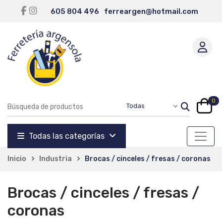
605 804 496
ferreargen@hotmail.com
0
Todas las categorías
Inicio
Industria
Brocas / cinceles / fresas / coronas
Brocas / cinceles / fresas /
coronas