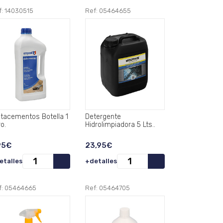
f: 14030515
Ref: 05464655
itacementos Botella 1
Detergente
ro.
Hidrolimpiadora 5 Lts..
95€
23,95€
etalles
+detalles
f: 05464665
Ref: 05464705