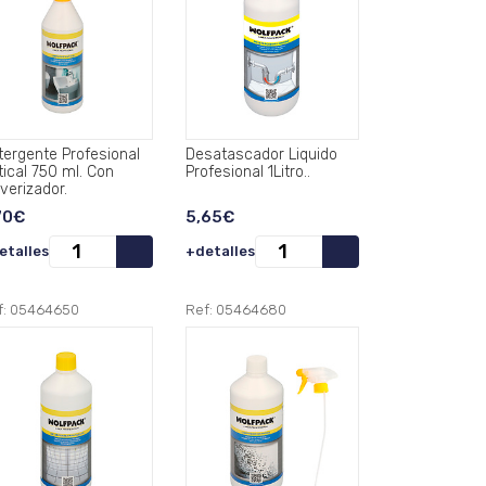
tergente Profesional
Desatascador Liquido
tical 750 ml. Con
Profesional 1Litro..
verizador.
70€
5,65€
etalles
+detalles
f: 05464650
Ref: 05464680