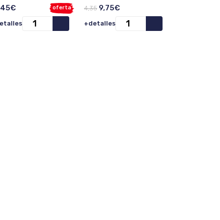
,45€
9,75€
oferta
4,35
etalles
+detalles