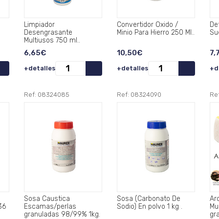
Limpiador
Convertidor Oxido /
De
Desengrasante
Minio Para Hierro 250 Ml..
Sue
Multiusos 750 ml..
6,65€
10,50€
7,
+detalles
+detalles
+d
Ref: 08324085
Ref: 08324090
Re
Sosa Caustica
Sosa (Carbonato De
Arc
36
Escamas/perlas
Sodio) En polvo 1 kg .
Mu
granuladas 98/99% 1kg.
gr