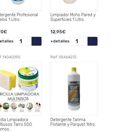
tergente Profesional
Limpiador Moho Pared y
los 1 Litro.
Superficies 1 Litro.
70€
12,95€
etalles
+detalles
f: 14040090
Ref: 05464272
illa Limpiadora
Detergente Tarima
ltiusos Tarro 500
Flotante y Parquet 1litro.
amos..