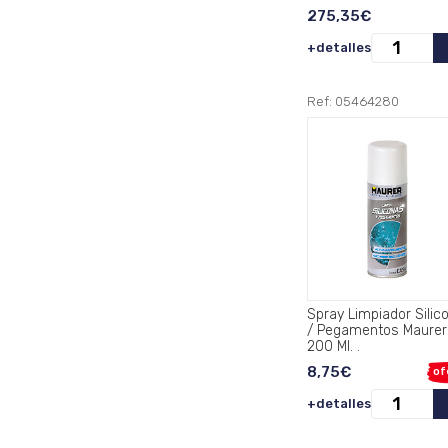
275,35€
+detalles
Ref: 05464280
Spray Limpiador Silic
/ Pegamentos Maurer
200 Ml. .
8,75€
of
+detalles