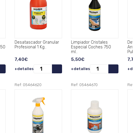
Desatascador Granular
Limpiador Cristales
De
750
Profesional 1 Kg..
Especial Coches 750
An
ml..
Pul
7,40€
5,50€
7,
+detalles
+detalles
+d
Ref: 05464620
Ref: 05464670
Re