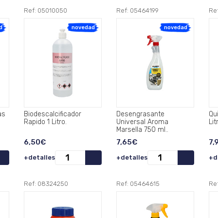
Ref: 05010050
Ref: 05464199
Re
d
novedad
novedad
as
Biodescalcificador
Desengrasante
Qu
Rapido 1 Litro.
Universal Aroma
Lit
Marsella 750 ml..
6,50€
7,65€
7,
+detalles
+detalles
+d
Ref: 08324250
Ref: 05464615
Re