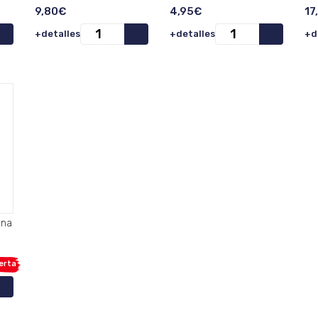
9,80€
4,95€
17
+detalles
+detalles
+d
ona
erta