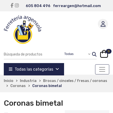
605 804 496
ferreargen@hotmail.com
0
Todas las categorías
Inicio
Industria
Brocas / cinceles / fresas / coronas
Coronas
Coronas bimetal
Coronas bimetal