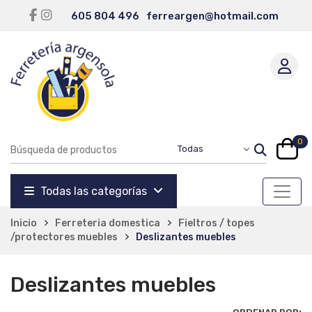
605 804 496
ferreargen@hotmail.com
0
Todas las categorías
Inicio
Ferreteria domestica
Fieltros / topes
/protectores muebles
Deslizantes muebles
Deslizantes muebles