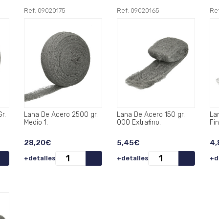
Ref: 09020175
Ref: 09020165
Re
r.
Lana De Acero 2500 gr.
Lana De Acero 150 gr.
Lana
Medio 1.
000 Extrafino.
Fin
28,20€
5,45€
4,
+detalles
+detalles
+d