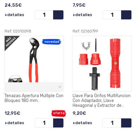
24,55€
7,95€
+detalles
+detalles
Ref: 02010098
Ref: 02160799
novedad
Tenazas Apertura Multiple Con
Llave Para Grifos Multifuncion
Bloqueo 180 mm..
Con Adaptador, Llave
Hexagonal y Extractor de
Tornillos.
12,95€
9,20€
oferta
+detalles
+detalles