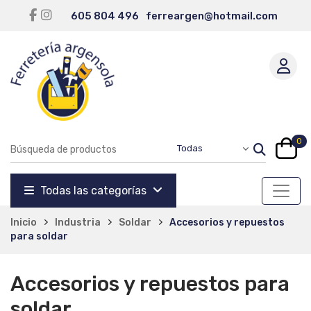
605 804 496
ferreargen@hotmail.com
0
Todas las categorías
Inicio
Industria
Soldar
Accesorios y repuestos
para soldar
Accesorios y repuestos para
soldar