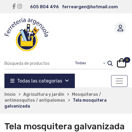
605 804 496
ferreargen@hotmail.com
0
Todas las categorías
Inicio
Agricultura y jardín
Mosquiteras /
antimosquitos / antipalomas
Tela mosquitera
galvanizada
Tela mosquitera galvanizada