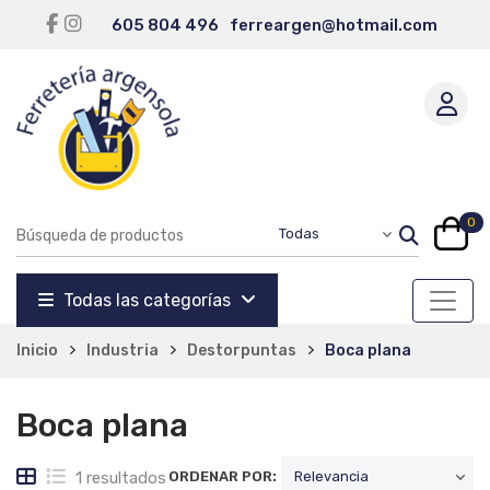
605 804 496
ferreargen@hotmail.com
0
Todas las categorías
Inicio
Industria
Destorpuntas
Boca plana
Boca plana
1 resultados
ORDENAR POR: