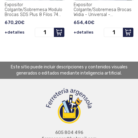
Expositor
Expositor
Colgante/Sobremesa Modulo
Colgante/Sobremesa Brocas
Brocas SDS Plus 8 Filos 74
Widia - Universal -
Piezas Lleno.
Porcelanico 136 Piezas Lleno.
670,20€
654,40€
+detalles
+detalles
Este sitio puede incluir descripciones y contenidos visuales
generados o editados mediante inteligencia artificial.
605 804 496