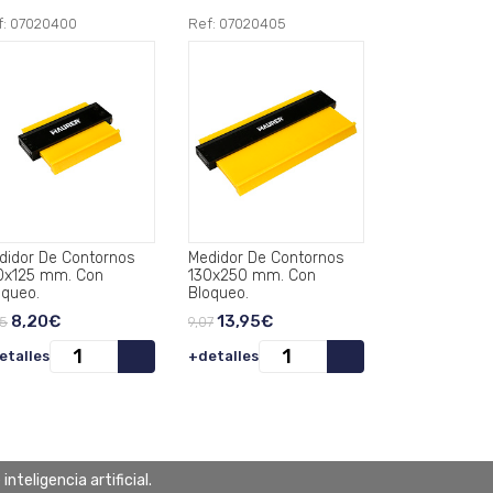
f: 07020400
Ref: 07020405
didor De Contornos
Medidor De Contornos
0x125 mm. Con
130x250 mm. Con
oqueo.
Bloqueo.
8,20€
13,95€
25
9,07
etalles
+detalles
teligencia artificial.