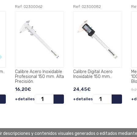
Ref: 02300062
Ref: 02300082
Re
m..
Calibre Acero Inoxidable
Calibre Digital Acero
Me
Profesional 150 mm. Alta
Inoxidable 150 mm..
10
Precisión.
Bl
16,20€
24,45€
5,
+detalles
+detalles
+d
uir descripciones y contenidos visuales generados o editados mediante in