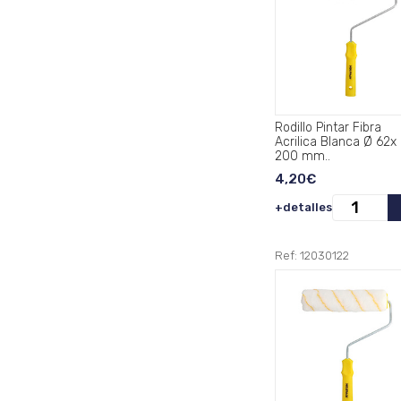
Rodillo Pintar Fibra
Acrilica Blanca Ø 62x
200 mm..
4,20€
+detalles
Ref: 12030122