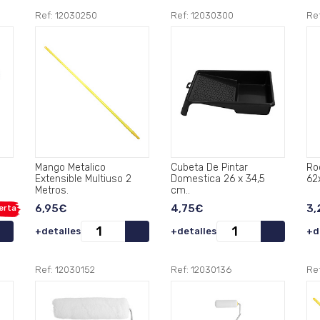
Ref: 12030250
Ref: 12030300
Re
Mango Metalico
Cubeta De Pintar
Rod
Extensible Multiuso 2
Domestica 26 x 34,5
62
Metros.
cm..
6,95€
4,75€
3,
erta
+detalles
+detalles
+d
Ref: 12030152
Ref: 12030136
Re