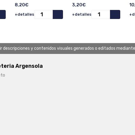
Unidades).
Un
8,20€
3,20€
10
+detalles
+detalles
+d
uir descripciones y contenidos visuales generados o editados mediante in
eteria Argensola
cto