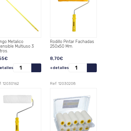
ngo Metalico
Rodillo Pintar Fachadas
tensible Multiuso 3
250x50 Mm.
tros.
55€
8,70€
etalles
+detalles
f: 12030162
Ref: 12030208