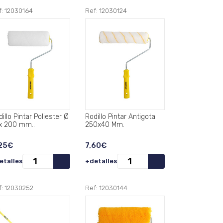
f: 12030164
Ref: 12030124
illo Pintar Poliester Ø
Rodillo Pintar Antigota
x 200 mm..
250x40 Mm.
25€
7,60€
etalles
+detalles
f: 12030252
Ref: 12030144