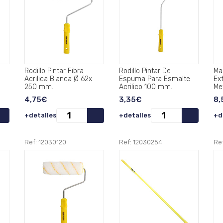
Rodillo Pintar Fibra
Rodillo Pintar De
Ma
Acrilica Blanca Ø 62x
Espuma Para Esmalte
Ex
250 mm..
Acrilico 100 mm..
Me
4,75€
3,35€
8,
+detalles
+detalles
+d
Ref: 12030120
Ref: 12030254
Re