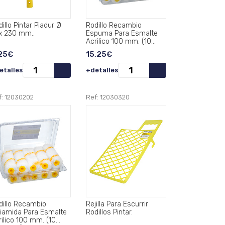
illo Pintar Pladur Ø
Rodillo Recambio
x 230 mm..
Espuma Para Esmalte
Acrilico 100 mm. (10
Unidades).
25€
15,25€
etalles
+detalles
f: 12030202
Ref: 12030320
dillo Recambio
Rejilla Para Escurrir
liamida Para Esmalte
Rodillos Pintar.
rilico 100 mm. (10