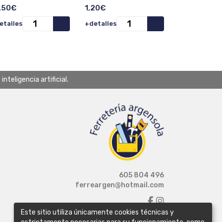
idades).
,50€
1,20€
etalles
+detalles
teligencia artificial.
605 804 496
ferreargen@hotmail.com
Este sitio utiliza únicamente cookies técnicas y