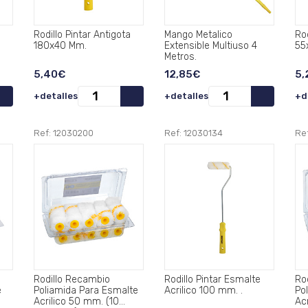
Rodillo Pintar Antigota
Mango Metalico
Rod
180x40 Mm.
Extensible Multiuso 4
55
Metros.
5,40€
12,85€
5,
+detalles
+detalles
+d
Ref: 12030200
Ref: 12030134
Re
Rodillo Recambio
Rodillo Pintar Esmalte
Ro
e
Poliamida Para Esmalte
Acrilico 100 mm. .
Po
Acrilico 50 mm. (10
Ac