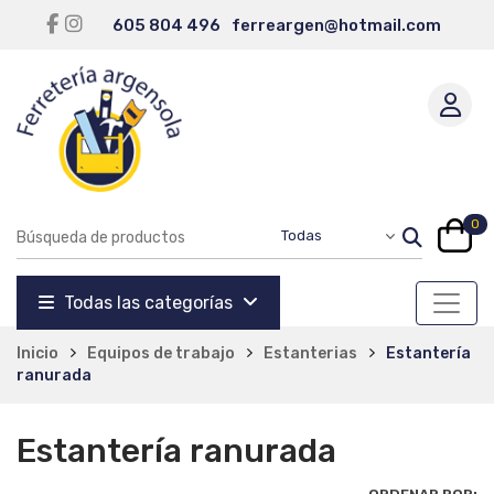
605 804 496
ferreargen@hotmail.com
0
Todas las categorías
Inicio
Equipos de trabajo
Estanterias
Estantería
ranurada
Estantería ranurada