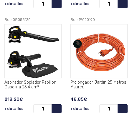
+detalles
+detalles
Ref: 08055120
Ref: 19020190
Aspirador Soplador Papillon
Prolongador Jardín 25 Metros
Gasolina 25.4 cm³..
Maurer.
218,20€
48,85€
+detalles
+detalles