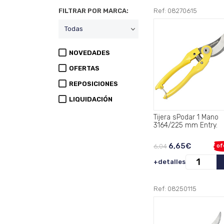
FILTRAR POR MARCA:
Ref: 08270615
NOVEDADES
OFERTAS
REPOSICIONES
LIQUIDACIÓN
Tijera sPodar 1 Mano
3164/225 mm Entry.
6,65€
6,04
of
+detalles
Ref: 08250115