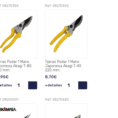
f: 08270355
Ref: 08270350
jeras Podar 1 Mano
Tijeras Podar 1 Mano
ponesa Akagi T-8S
Japonesa Akagi T-4S
0 mm..
220 mm..
,95€
8,70€
etalles
+detalles
f: 08250001
Ref: 08270630