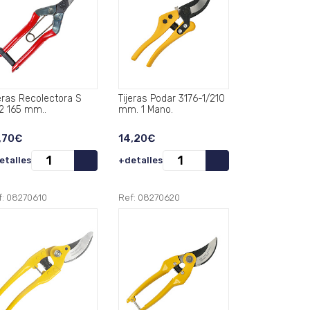
jeras Recolectora S
Tijeras Podar 3176-1/210
202 165 mm..
mm. 1 Mano.
,70€
14,20€
etalles
+detalles
f: 08270610
Ref: 08270620