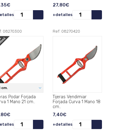
,35€
27,80€
etalles
+detalles
f: 08270300
Ref: 08270420
1 cm.
jeras Podar Forjada
Tijeras Vendimiar
Curva 1 Mano 21 cm..
Forjada Curva 1 Mano 18
cm..
,80€
7,40€
etalles
+detalles