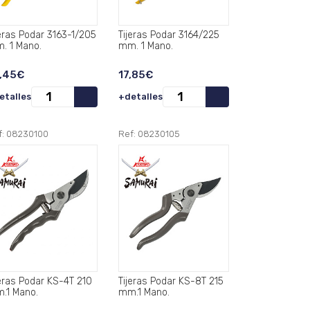
as Podar 3163-1/205
Tijeras Podar 3164/225
. 1 Mano.
mm. 1 Mano.
,45€
17,85€
etalles
+detalles
f: 08230100
Ref: 08230105
jeras Podar KS-4T 210
Tijeras Podar KS-8T 215
.1 Mano.
mm.1 Mano.