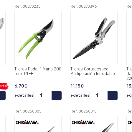
Ref: 08270235
Ref: 08270396
Re
Tijeras Podar 1 Mano 200
Tijeras Cortacesped
Ti
mm. PTFE..
Multiposición Inoxidable.
Ja
22
6,70€
11,15€
13
erta
+detalles
+detalles
+d
Ref: 08250005
Ref: 08250010
Re