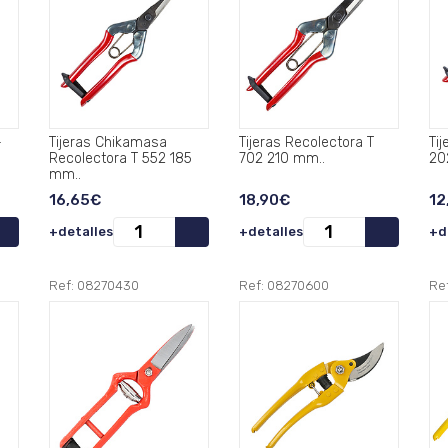
-
Tijeras Chikamasa
Tijeras Recolectora T
Ti
Recolectora T 552 185
702 210 mm..
mm..
16,65€
18,90€
12
+detalles
+detalles
+d
Ref: 08270430
Ref: 08270600
Re