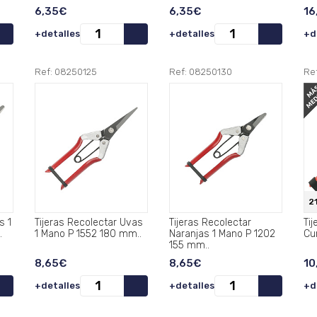
6,35€
6,35€
16
+detalles
+detalles
+d
Ref: 08250125
Ref: 08250130
Re
2
 1
Tijeras Recolectar Uvas
Tijeras Recolectar
Ti
..
1 Mano P 1552 180 mm..
Naranjas 1 Mano P 1202
155 mm..
8,65€
8,65€
10
+detalles
+detalles
+d