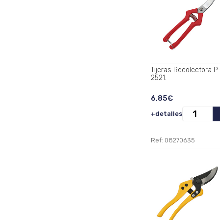
Tijeras Recolectora P
2521.
6,85€
+detalles
Ref: 08270635