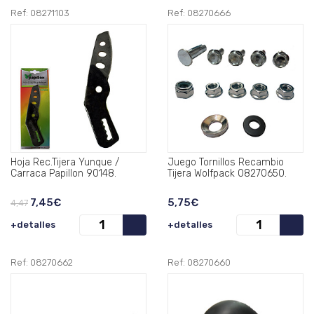
Ref: 08271103
Ref: 08270666
Hoja Rec.Tijera Yunque /
Juego Tornillos Recambio
Carraca Papillon 90148.
Tijera Wolfpack 08270650.
7,45€
5,75€
4,47
+detalles
+detalles
Ref: 08270662
Ref: 08270660