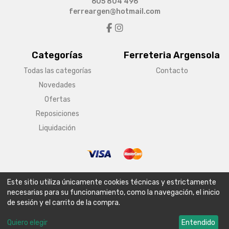
605 804 496
ferreargen@hotmail.com
Categorías
Ferreteria Argensola
Todas las categorías
Contacto
Novedades
Ofertas
Reposiciones
Liquidación
© Copyright 2026 Ferreteria Argensola
Este sitio utiliza únicamente cookies técnicas y estrictamente
Aviso legal
Condiciones generales de venta
Política de envío
necesarias para su funcionamiento, como la navegación, el inicio
de sesión y el carrito de la compra.
Política de privacidad
Política de cookies
Configurar cookies
Quiero elegir
Entendido