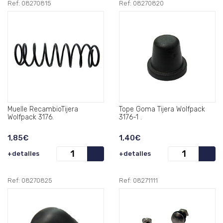
Ref: 08270815
Ref: 08270820
Muelle RecambioTijera
Tope Goma Tijera Wolfpack
Wolfpack 3176.
3176-1 .
1,85€
1,40€
+detalles
+detalles
Ref: 08270825
Ref: 08271111