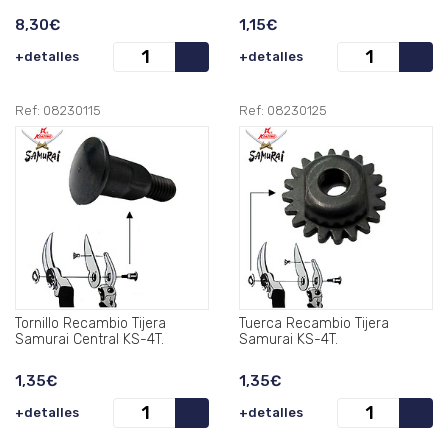
8,30€
1,15€
+detalles
+detalles
Ref: 08230115
Ref: 08230125
Tornillo Recambio Tijera
Tuerca Recambio Tijera
Samurai Central KS-4T.
Samurai KS-4T.
1,35€
1,35€
+detalles
+detalles