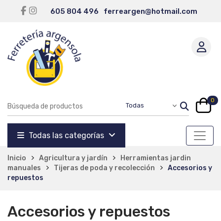
605 804 496
ferreargen@hotmail.com
0
Todas las categorías
Inicio
Agricultura y jardín
Herramientas jardin
manuales
Tijeras de poda y recolección
Accesorios y
repuestos
Accesorios y repuestos