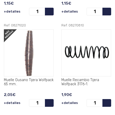
1,15€
1,15€
+detalles
+detalles
Ref: 08271020
Ref: 08270810
Muelle Gusano Tijera Wolfpack
Muelle Recambio Tijera
65 mm..
Wolfpack 3176-1.
2,05€
1,90€
+detalles
+detalles