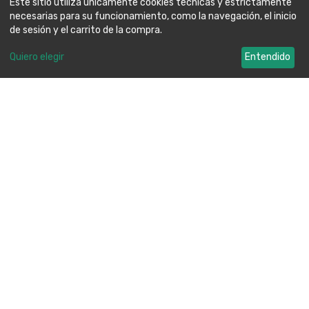
Este sitio utiliza únicamente cookies técnicas y estrictamente
+detalles
+detalles
necesarias para su funcionamiento, como la navegación, el inicio
de sesión y el carrito de la compra.
Quiero elegir
Entendido
Este sitio puede incluir descripciones y contenidos visuales
generados o editados mediante inteligencia artificial.
605 804 496
ferreargen@hotmail.com
Categorías
Ferreteria Argensola