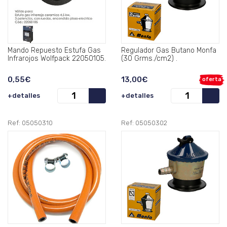
Mando Repuesto Estufa Gas
Regulador Gas Butano Monfa
Infrarojos Wolfpack 22050105.
(30 Grms./cm2) .
0,55€
13,00€
oferta
+detalles
+detalles
Ref: 05050310
Ref: 05050302