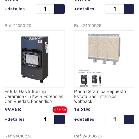
+detalles
+detalles
Ref: 22050120
Ref: 24010825
Estufa Gas Infrarroja
Placa Ceramica Repuesto
Ceramica 4,5 Kw. 3 Potencias,
Estufa Gas Infrarojos
Con Ruedas, Encendido
Wolfpack.
Piezo-Electrico.
99,95€
18,20€
oferta
+detalles
+detalles
Ref: 24010830
Ref: 24010835