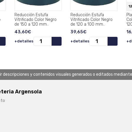
1
Reducción Estufa
Reducción Estufa
Pl
o
Vitrificado Color Negro
Vitrificado Color Negro
Co
de 150 a 120 mm..
de 120 a 100 mm..
12
43,60€
39,65€
16
+detalles
+detalles
+d
uir descripciones y contenidos visuales generados o editados mediante in
eteria Argensola
cto