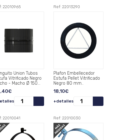
f: 22010965
Ref: 22013290
nguito Union Tubos
Plafon Embellecedor
ufa Vitrificado Negro
Estufa Pellet Vitrificado
cho - Macho Ø 150
Negro 80 mm..
..
,40€
18,10€
etalles
+detalles
f: 22010041
Ref: 22010030