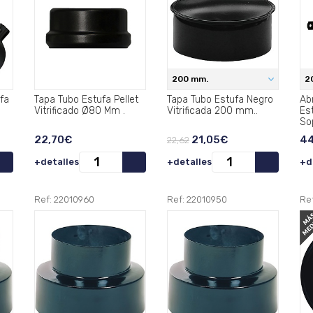
200 mm.
2
fa
Tapa Tubo Estufa Pellet
Tapa Tubo Estufa Negro
Ab
Vitrificado Ø80 Mm .
Vitrificada 200 mm..
Est
.
So
Pie
22,70€
21,05€
44
22,62
+detalles
+detalles
+d
Ref: 22010960
Ref: 22010950
Re