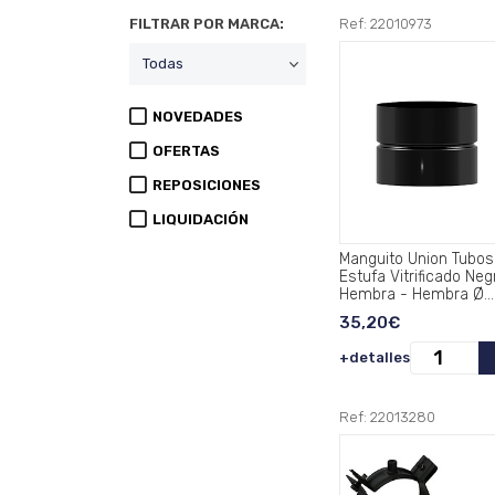
FILTRAR POR MARCA:
Ref: 22010973
NOVEDADES
OFERTAS
REPOSICIONES
LIQUIDACIÓN
Manguito Union Tubos
Estufa Vitrificado Neg
Hembra - Hembra Ø
200 mm..
35,20€
+detalles
Ref: 22013280