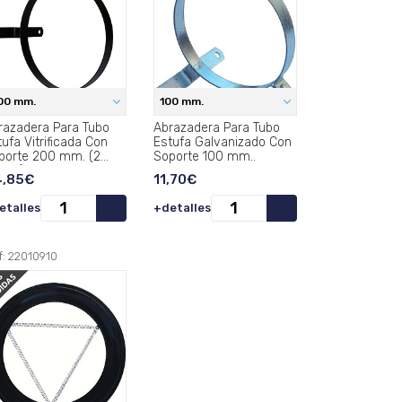
00 mm.
100 mm.
razadera Para Tubo
Abrazadera Para Tubo
ufa Vitrificada Con
Estufa Galvanizado Con
porte 200 mm. (2
Soporte 100 mm..
zas).
,85€
11,70€
etalles
+detalles
f: 22010910