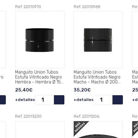
Ref: 22010970
Ref: 22010968
Re
Manguito Union Tubos
Manguito Union Tubos
Ma
ro
Estufa Vitrificado Negro
Estufa Vitrificado Negro
Est
Hembra - Hembra Ø 150
Macho - Macho Ø 200
Ma
mm. .
mm..
mm
25,40€
35,20€
25
+detalles
+detalles
+d
Ref: 22013200
Ref: 22011206
Re