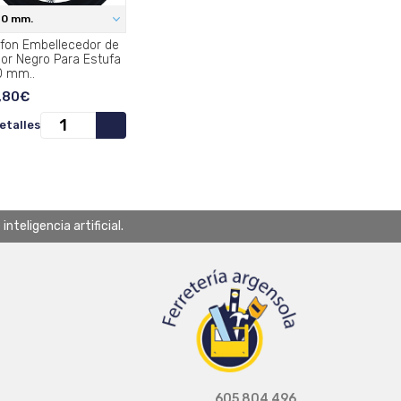
20 mm.
afon Embellecedor de
lor Negro Para Estufa
0 mm..
,80€
etalles
teligencia artificial.
605 804 496