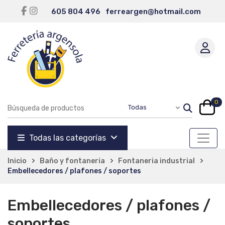
605 804 496
ferreargen@hotmail.com
0
Todas las categorías
Inicio
Baño y fontaneria
Fontaneria industrial
Embellecedores / plafones / soportes
Embellecedores / plafones /
soportes