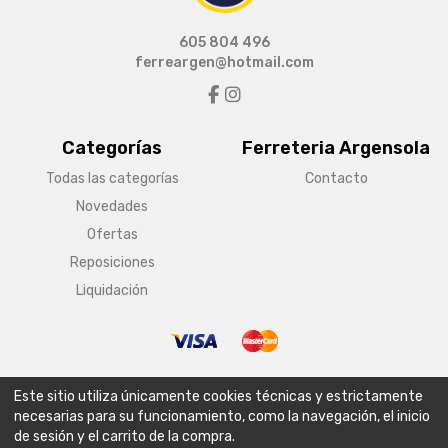
605 804 496
ferreargen@hotmail.com
Categorías
Ferreteria Argensola
Todas las categorías
Contacto
Novedades
Ofertas
Reposiciones
Liquidación
© Copyright 2026 Ferreteria Argensola
Este sitio utiliza únicamente cookies técnicas y estrictamente
Aviso legal
Condiciones generales de venta
Política de envío
necesarias para su funcionamiento, como la navegación, el inicio
de sesión y el carrito de la compra.
Política de privacidad
Política de cookies
Configurar cookies