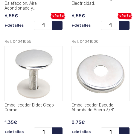
Calefacción, Aire
Electricidad.
Acondionado y
Saneamientos.
6,55€
6,55€
oferta
oferta
+detalles
+detalles
Ref: 04041855
Ref: 04041800
Embellecedor Bidet Ciego
Embellecedor Escudo
Cromo.
Abombado Acero 3/8".
1,35€
0,75€
+detalles
+detalles