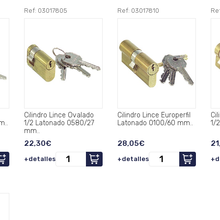
Ref: 03017805
Ref: 03017810
Re
o
Cilindro Lince Ovalado
Cilindro Lince Europerfil
Cil
mm..
1/2 Latonado 0580/27
Latonado 0100/60 mm..
1/
mm..
22,30€
28,05€
21
+detalles
+detalles
+d