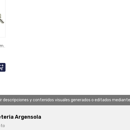
o
 mm..
uir descripciones y contenidos visuales generados o editados mediante in
eteria Argensola
cto