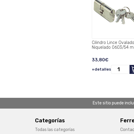
Cilindro Lince Ovalad
Niquelado 0603/54
33,80€
+detalles
Este sitio puede incl
Categorías
Ferr
Todas las categorías
Conta