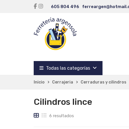
605 804 496
ferreargen@hotmail
Todas las categorías
Inicio
Cerrajeria
Cerraduras y cilindros
Cilindros lince
6 resultados