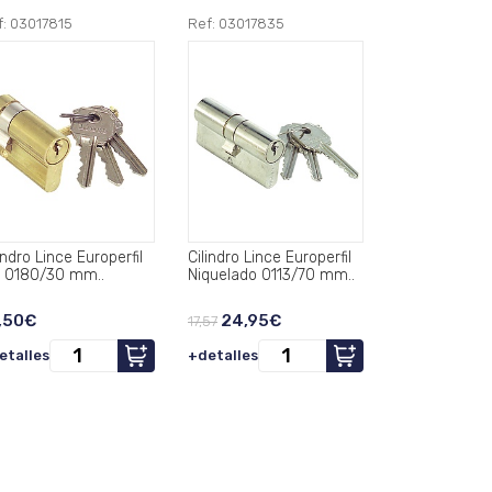
f: 03017815
Ref: 03017835
indro Lince Europerfil
Cilindro Lince Europerfil
2 0180/30 mm..
Niquelado 0113/70 mm..
,50€
24,95€
17,57
etalles
+detalles