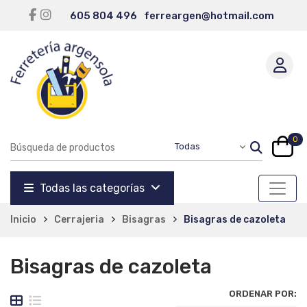
605 804 496
ferreargen@hotmail.com
0
Todas las categorías
Inicio
Cerrajeria
Bisagras
Bisagras de cazoleta
Bisagras de cazoleta
ORDENAR POR: