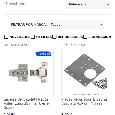
13 resultados
FILTRAR POR MARCA:
NOVEDADES
OFERTAS
REPOSICIONES
LIQUIDACIÓN
Ref: 03042490
Ref: 03042480
novedad
Bisagra De Cazoleta Recta
Placas Reparacion Bisagras
Ralentizada 35 mm. (Cierre
Cazoleta 9x9 cm. 1 pieza.
Suave).
1,50€
1,35€