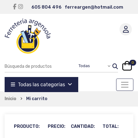
605 804 496
ferreargen@hotmail.com
0
Todas las categorías
Inicio
Mi carrito
PRODUCTO:
PRECIO:
CANTIDAD:
TOTAL: