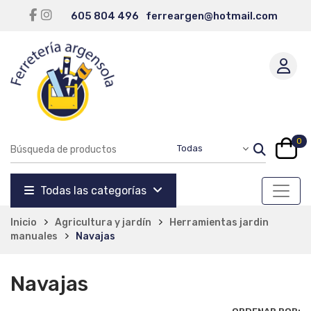
605 804 496
ferreargen@hotmail.com
0
Todas las categorías
Inicio
Agricultura y jardín
Herramientas jardin
manuales
Navajas
Navajas