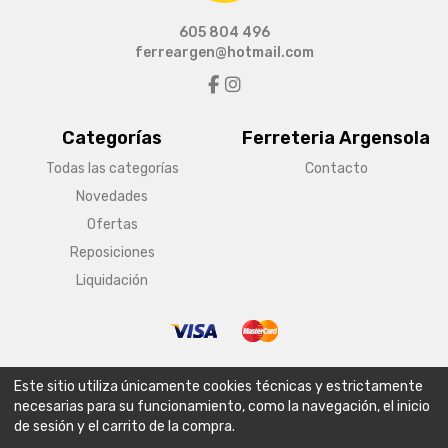
605 804 496
ferreargen@hotmail.com
Categorías
Ferreteria Argensola
Todas las categorías
Contacto
Novedades
Ofertas
Reposiciones
Liquidación
© Copyright 2026 Ferreteria Argensola
Este sitio utiliza únicamente cookies técnicas y estrictamente
Aviso legal
Condiciones generales de venta
Política de envío
necesarias para su funcionamiento, como la navegación, el inicio
de sesión y el carrito de la compra.
Política de privacidad
Política de cookies
Configurar cookies