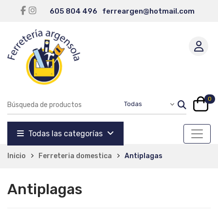
605 804 496
ferreargen@hotmail.com
0
Todas las categorías
Inicio
Ferreteria domestica
Antiplagas
Antiplagas