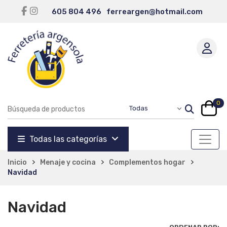
605 804 496
ferreargen@hotmail.com
0
Todas las categorías
Inicio
Menaje y cocina
Complementos hogar
Navidad
Navidad