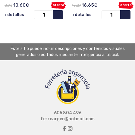
Exteriores / Interiores Ip44.
10,60€
16,65€
8,96
oferta
13,27
oferta
+detalles
+detalles
Este sitio puede incluir descripciones y contenidos visuales
generados o editados mediante inteligencia artificial.
605 804 496
ferreargen@hotmail.com