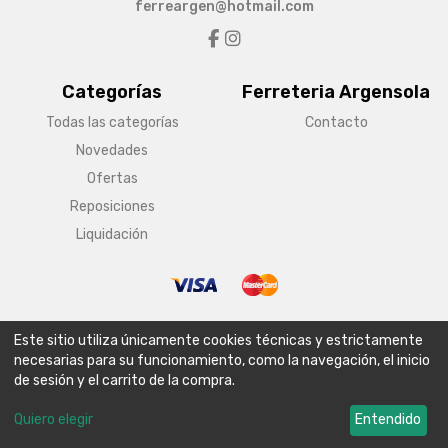
ferreargen@hotmail.com
Categorías
Ferreteria Argensola
Todas las categorías
Contacto
Novedades
Ofertas
Reposiciones
Liquidación
© Copyright 2026 Ferreteria Argensola
Este sitio utiliza únicamente cookies técnicas y estrictamente
Aviso legal
Condiciones generales de venta
Política de envío
necesarias para su funcionamiento, como la navegación, el inicio
de sesión y el carrito de la compra.
Política de privacidad
Política de cookies
Configurar cookies
Quiero elegir
Entendido