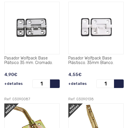
Pasador Wolfpack Base
Pasador Wolfpack Base
Plátsico 35 mm. Cromado.
Plástisco. 35mm Blanco.
4,90€
4,55€
+detalles
+detalles
Ref: 03090087
Ref: 03090138