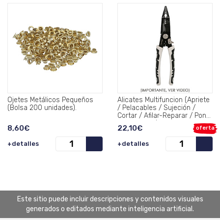
Ojetes Metálicos Pequeños
Alicates Multifuncion (Apriete
(Bolsa 200 unidades).
/ Pelacables / Sujeción /
Cortar / Afilar-Reparar / Poner
Terminales / Arrancar y Rizar
8,60€
22,10€
oferta
Cable).
+detalles
+detalles
Este sitio puede incluir descripciones y contenidos visuales
generados o editados mediante inteligencia artificial.