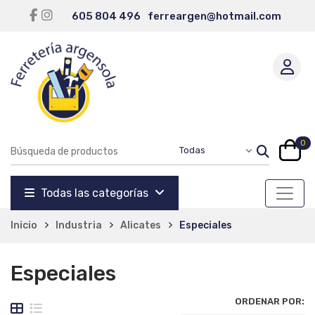
605 804 496
ferreargen@hotmail.com
0
Todas las categorías
Inicio
Industria
Alicates
Especiales
Especiales
ORDENAR POR: