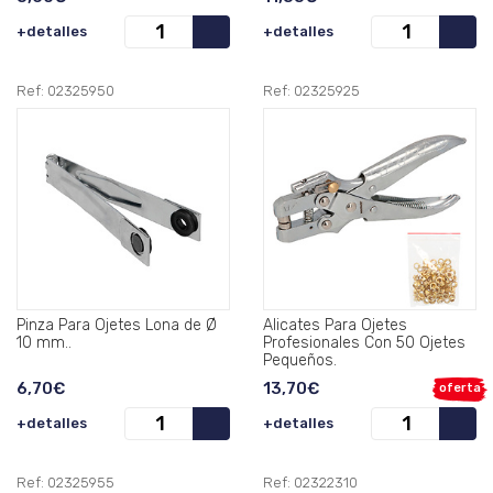
+detalles
+detalles
Ref: 02325950
Ref: 02325925
Pinza Para Ojetes Lona de Ø
Alicates Para Ojetes
10 mm..
Profesionales Con 50 Ojetes
Pequeños.
6,70€
13,70€
oferta
+detalles
+detalles
Ref: 02325955
Ref: 02322310