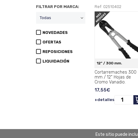
FILTRAR POR MARCA:
Ref: 02510402
NOVEDADES
OFERTAS
REPOSICIONES
LIQUIDACIÓN
12" / 300 mm.
Cortarremaches 300
mm / 12" Hojas de
Cromo Vanadio.
17,55€
+detalles
Este sitio puede incl