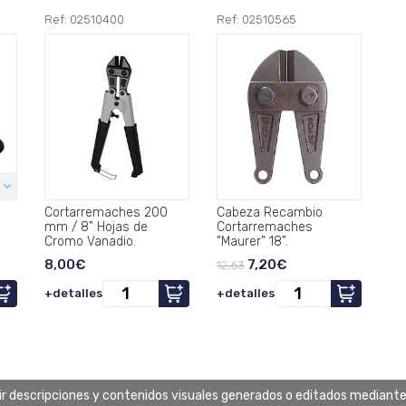
Ref: 02510400
Ref: 02510565
Cortarremaches 200
Cabeza Recambio
mm / 8" Hojas de
Cortarremaches
Cromo Vanadio.
"Maurer" 18".
8,00€
7,20€
12,63
+detalles
+detalles
uir descripciones y contenidos visuales generados o editados mediante in