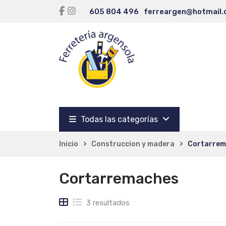
605 804 496
ferreargen@hotmail
Todas las categorías
Inicio
Construccion y madera
Cortarrem
Cortarremaches
3 resultados